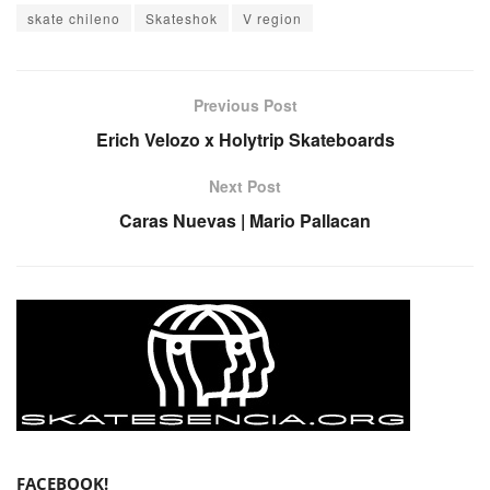
skate chileno
Skateshok
V region
Previous Post
Erich Velozo x Holytrip Skateboards
Next Post
Caras Nuevas | Mario Pallacan
FACEBOOK!