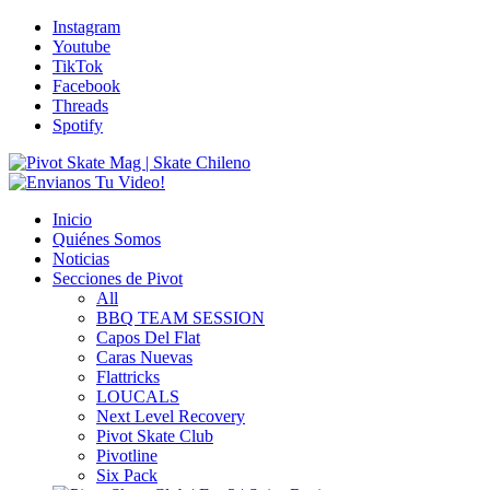
Instagram
Youtube
TikTok
Facebook
Threads
Spotify
Inicio
Quiénes Somos
Noticias
Secciones de Pivot
All
BBQ TEAM SESSION
Capos Del Flat
Caras Nuevas
Flattricks
LOUCALS
Next Level Recovery
Pivot Skate Club
Pivotline
Six Pack