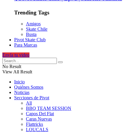
Trending Tags
Amigos
Skate Chile
Busta
Pivot Skate Club
Para Marcas
Envía tu video
No Result
View All Result
Inicio
Quiénes Somos
Noticias
Secciones de Pivot
All
BBQ TEAM SESSION
Capos Del Flat
Caras Nuevas
Flattricks
LOUCALS