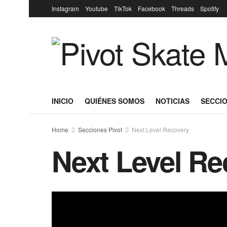
Instagram
Youtube
TikTok
Facebook
Threads
Spotify
INICIO
QUIÉNES SOMOS
NOTICIAS
SECCIO
Home
Secciones Pivot
Next Level Recovery
Next Level Re