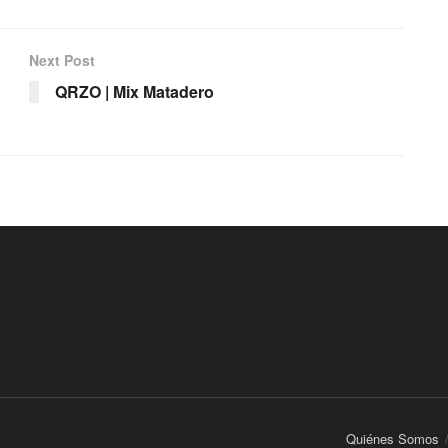
Next Post
QRZO | Mix Matadero
Quiénes Somos