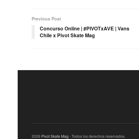
Previous Post
Concurso Online | #PIVOTxAVE | Vans
Chile x Pivot Skate Mag
2026
Pivot Skate Mag
- Todos los derechos reservados.