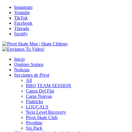
Instagram
Youtube
TikTok
Facebook
Threads
Spotify
Inicio
Quiénes Somos
Noticias
Secciones de Pivot
All
BBQ TEAM SESSION
Capos Del Flat
Caras Nuevas
Flattricks
LOUCALS
Next Level Recovery
Pivot Skate Club
Pivotline
Six Pack