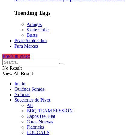
Trending Tags
Amigos
Skate Chile
Busta
Pivot Skate Club
Para Marcas
Envía tu video
No Result
View All Result
Inicio
Quiénes Somos
Noticias
Secciones de Pivot
All
BBQ TEAM SESSION
Capos Del Flat
Caras Nuevas
Flattricks
LOUCALS