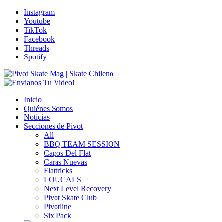
Instagram
Youtube
TikTok
Facebook
Threads
Spotify
Inicio
Quiénes Somos
Noticias
Secciones de Pivot
All
BBQ TEAM SESSION
Capos Del Flat
Caras Nuevas
Flattricks
LOUCALS
Next Level Recovery
Pivot Skate Club
Pivotline
Six Pack