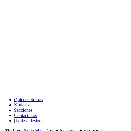
Quiénes Somos
Noticias
Secciones
Contactanos
| labless design.
2026
Pivot Skate Mag
- Todos los derechos reservados.