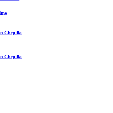
elme
an Chepilla
an Chepilla