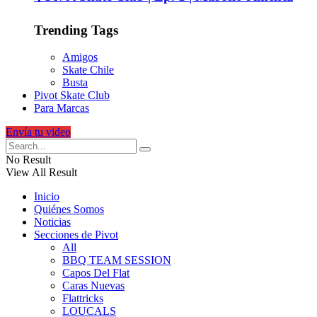
Trending Tags
Amigos
Skate Chile
Busta
Pivot Skate Club
Para Marcas
Envía tu video
No Result
View All Result
Inicio
Quiénes Somos
Noticias
Secciones de Pivot
All
BBQ TEAM SESSION
Capos Del Flat
Caras Nuevas
Flattricks
LOUCALS