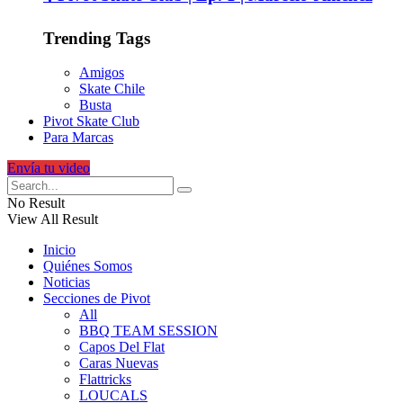
Trending Tags
Amigos
Skate Chile
Busta
Pivot Skate Club
Para Marcas
Envía tu video
No Result
View All Result
Inicio
Quiénes Somos
Noticias
Secciones de Pivot
All
BBQ TEAM SESSION
Capos Del Flat
Caras Nuevas
Flattricks
LOUCALS