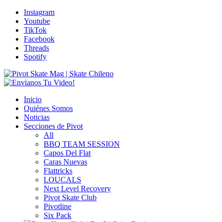
Instagram
Youtube
TikTok
Facebook
Threads
Spotify
Inicio
Quiénes Somos
Noticias
Secciones de Pivot
All
BBQ TEAM SESSION
Capos Del Flat
Caras Nuevas
Flattricks
LOUCALS
Next Level Recovery
Pivot Skate Club
Pivotline
Six Pack