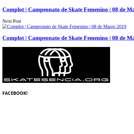
Complot | Campeonato de Skate Femenino | 08 de M
Next Post
Complot | Campeonato de Skate Femenino | 08 de M
FACEBOOK!