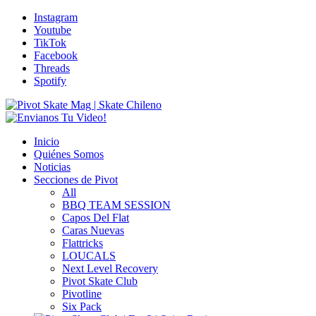
Instagram
Youtube
TikTok
Facebook
Threads
Spotify
Inicio
Quiénes Somos
Noticias
Secciones de Pivot
All
BBQ TEAM SESSION
Capos Del Flat
Caras Nuevas
Flattricks
LOUCALS
Next Level Recovery
Pivot Skate Club
Pivotline
Six Pack