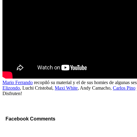
Mario Ferrando
recopiló su material y el de sus homies de algunas ses
Elizondo
, Luchi Cristobal,
Maxi White
, Andy Camacho,
Carlos Pino
Disfruten!
Facebook Comments