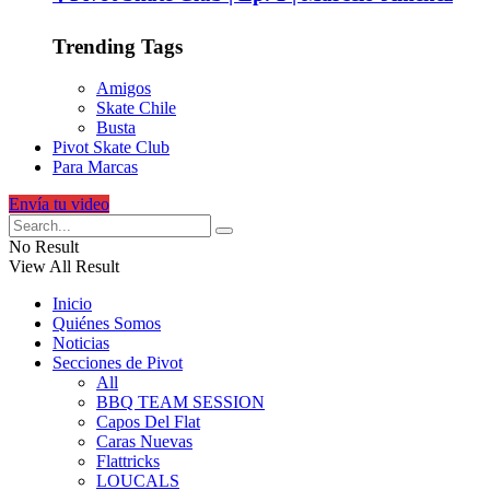
Trending Tags
Amigos
Skate Chile
Busta
Pivot Skate Club
Para Marcas
Envía tu video
No Result
View All Result
Inicio
Quiénes Somos
Noticias
Secciones de Pivot
All
BBQ TEAM SESSION
Capos Del Flat
Caras Nuevas
Flattricks
LOUCALS