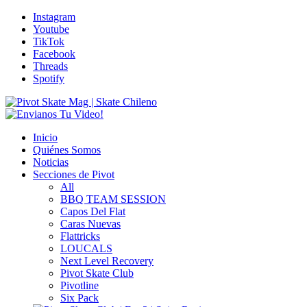
Instagram
Youtube
TikTok
Facebook
Threads
Spotify
Inicio
Quiénes Somos
Noticias
Secciones de Pivot
All
BBQ TEAM SESSION
Capos Del Flat
Caras Nuevas
Flattricks
LOUCALS
Next Level Recovery
Pivot Skate Club
Pivotline
Six Pack