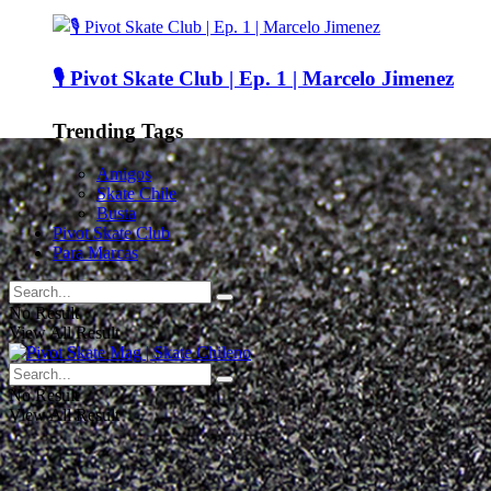
🎙️ Pivot Skate Club | Ep. 1 | Marcelo Jimenez
Trending Tags
Amigos
Skate Chile
Busta
Pivot Skate Club
Para Marcas
No Result
View All Result
No Result
View All Result