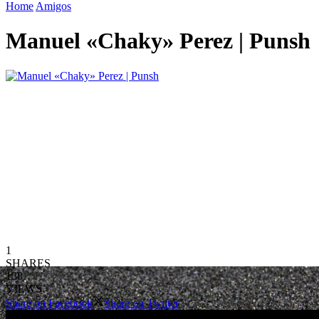
Home
Amigos
Manuel «Chaky» Perez | Punsh
1
SHARES
138
VIEWS
Share on Facebook
Share on Twitter