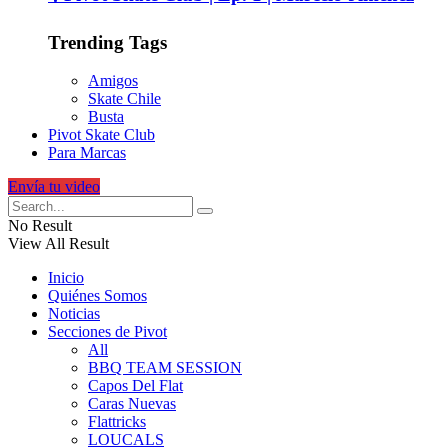
Trending Tags
Amigos
Skate Chile
Busta
Pivot Skate Club
Para Marcas
Envía tu video
No Result
View All Result
Inicio
Quiénes Somos
Noticias
Secciones de Pivot
All
BBQ TEAM SESSION
Capos Del Flat
Caras Nuevas
Flattricks
LOUCALS