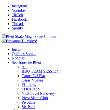
Instagram
Youtube
TikTok
Facebook
Threads
Spotify
Inicio
Quiénes Somos
Noticias
Secciones de Pivot
All
BBQ TEAM SESSION
Capos Del Flat
Caras Nuevas
Flattricks
LOUCALS
Next Level Recovery
Pivot Skate Club
Pivotline
Six Pack