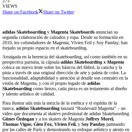
275
VIEWS
Share on Facebook
Share on Twitter
adidas Skateboarding
y
Magenta Skateboards
anuncian su
segunda colaboración de calzados y ropa. Desde su formación en
2010, los cofundadores de Magenta, Vivien Feil y Soy Panday, han
forjado su propio espacio en el skateboarding.
Arraigada en la herencia del skateboarding, así como también en su
perspectiva parisina, la cápsula
adidas Skateboarding x Magenta
coloca un nuevo lente sobre los básicos del fútbol, la cancha y la
pista a través de una original dirección de arte y paleta de color. La
funcionalidad, adaptabilidad y atención al detalle son centrales en la
visión de Magenta, y con el propio legado de
adidas
Skateboarding
como lienzo, cada pieza es un testamento al diseño
y talento artístico de calidad.
Para ilustrar aún más la mezcla de la estética y el espíritu de la
marca,
adidas Skateboarding
lanzará “Boulevard Magenta” – un
video que documenta al
skaters
profesional de adidas Skatebaording
Günes Özdogan
y a los skaters de Magenta
Joffrey Morel,
Thomas Vigne, Glen Fox, Vivien Feil,
y
Soy Panday
patinando
por las calles de París y demostrando su enfoque artístico y atento en