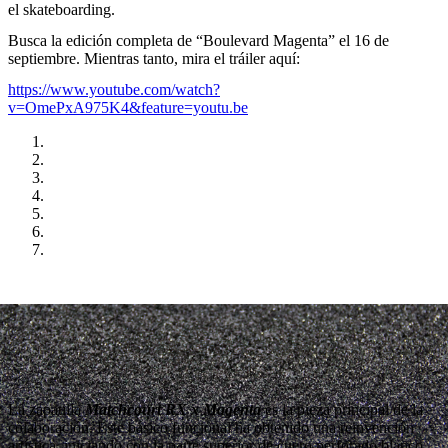
el skateboarding.
Busca la edición completa de “Boulevard Magenta” el 16 de
septiembre. Mientras tanto, mira el tráiler aquí:
https://www.youtube.com/watch?
v=OmePxA975K4&feature=youtu.be
La zapatilla
Matchcourt RX x Magenta
es la pieza principal de la
colaboración. Este básico funcional ha obtenido una reinvención
artística, iniciando con la parte superior de cuero perforado blanco