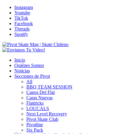
Instagram
Youtube
TikTok
Facebook
Threads
Spotify
Inicio
Quiénes Somos
Noticias
Secciones de Pivot
All
BBQ TEAM SESSION
Capos Del Flat
Caras Nuevas
Flattricks
LOUCALS
Next Level Recovery
Pivot Skate Club
Pivotline
Six Pack