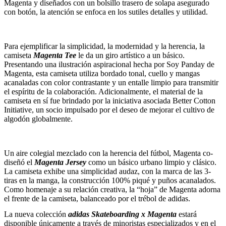
Magenta y diseñados con un bolsillo trasero de solapa asegurado
con botón, la atención se enfoca en los sutiles detalles y utilidad.
Para ejemplificar la simplicidad, la modernidad y la herencia, la
camiseta
Magenta Tee
le da un giro artístico a un básico.
Presentando una ilustración aspiracional hecha por Soy Panday de
Magenta, esta camiseta utiliza bordado tonal, cuello y mangas
acanaladas con color contrastante y un entalle limpio para transmitir
el espíritu de la colaboración. Adicionalmente, el material de la
camiseta en sí fue brindado por la iniciativa asociada Better Cotton
Initiative, un socio impulsado por el deseo de mejorar el cultivo de
algodón globalmente.
Un aire colegial mezclado con la herencia del fútbol, Magenta co-
diseñó el
Magenta Jersey
como un básico urbano limpio y clásico.
La camiseta exhibe una simplicidad audaz, con la marca de las 3-
tiras en la manga, la construcción 100% piqué y puños acanalados.
Como homenaje a su relación creativa, la “hoja” de Magenta adorna
el frente de la camiseta, balanceado por el trébol de adidas.
La nueva colección
adidas Skateboarding x Magenta
estará
disponible únicamente a través de minoristas especializados y en el