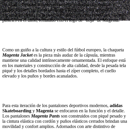
ventilado. Detalles dorados clásicos se fusionan con detalles y
toques limpios, proporcionados por Magenta. Esta adherente
zapatilla inspirada en la cancha también presenta especiales ribetes
pasteles en el talón, rematado con el logo de “hoja” de Magenta.
Como un guiño a la cultura y estilo del fútbol europeo, la chaqueta
Magenta Jacket
es la pieza más audaz de la cápsula, mientras
mantiene una calidad intrínsecamente ornamentada. El enfoque está
en los materiales y construcción de alta calidad, desde la pesada tela
piqué y los detalles bordados hasta el zíper completo, el cuello
elevado y los puños y bordes acanalados.
Para esta iteración de los pantalones deportivos modernos,
adidas
Skateboarding
y
Magenta
se enfocaron en la función y el detalle.
Los pantalones
Magenta Pants
son construidos con piqué pesado y
la cintura elástica con cordón y puños elásticos cerrados brindan una
movilidad y confort amplios. Adornados con arte distintivo de