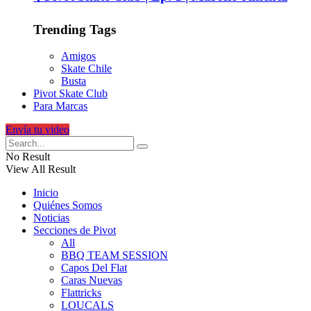
Trending Tags
Amigos
Skate Chile
Busta
Pivot Skate Club
Para Marcas
Envía tu video
No Result
View All Result
Inicio
Quiénes Somos
Noticias
Secciones de Pivot
All
BBQ TEAM SESSION
Capos Del Flat
Caras Nuevas
Flattricks
LOUCALS