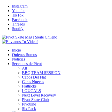
Instagram
Youtube
TikTok
Facebook
Threads
Spotify
Inicio
Quiénes Somos
Noticias
Secciones de Pivot
All
BBQ TEAM SESSION
Capos Del Flat
Caras Nuevas
Flattricks
LOUCALS
Next Level Recovery
Pivot Skate Club
Pivotline
Six Pack