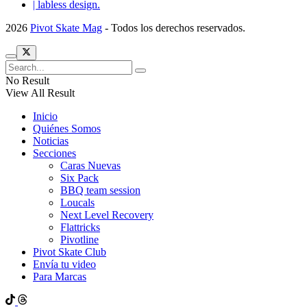
| labless design.
2026
Pivot Skate Mag
- Todos los derechos reservados.
No Result
View All Result
Inicio
Quiénes Somos
Noticias
Secciones
Caras Nuevas
Six Pack
BBQ team session
Loucals
Next Level Recovery
Flattricks
Pivotline
Pivot Skate Club
Envía tu video
Para Marcas