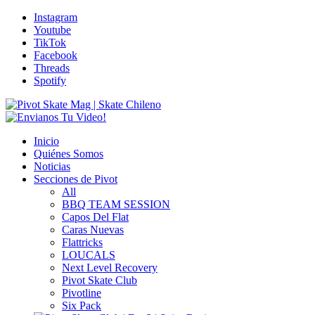
Instagram
Youtube
TikTok
Facebook
Threads
Spotify
Inicio
Quiénes Somos
Noticias
Secciones de Pivot
All
BBQ TEAM SESSION
Capos Del Flat
Caras Nuevas
Flattricks
LOUCALS
Next Level Recovery
Pivot Skate Club
Pivotline
Six Pack