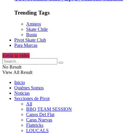
Trending Tags
Amigos
Skate Chile
Busta
Pivot Skate Club
Para Marcas
Envía tu video
No Result
View All Result
Inicio
Quiénes Somos
Noticias
Secciones de Pivot
All
BBQ TEAM SESSION
Capos Del Flat
Caras Nuevas
Flattricks
LOUCALS