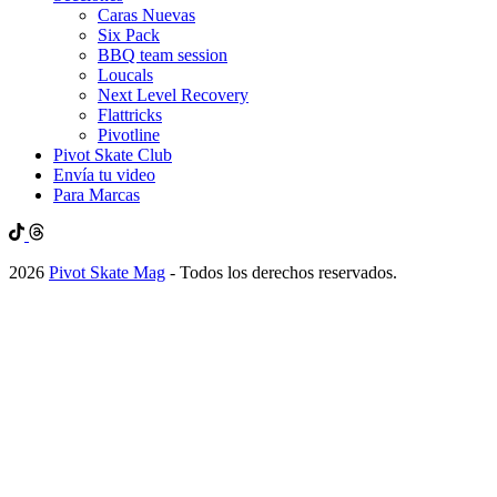
Caras Nuevas
Six Pack
BBQ team session
Loucals
Next Level Recovery
Flattricks
Pivotline
Pivot Skate Club
Envía tu video
Para Marcas
2026
Pivot Skate Mag
- Todos los derechos reservados.