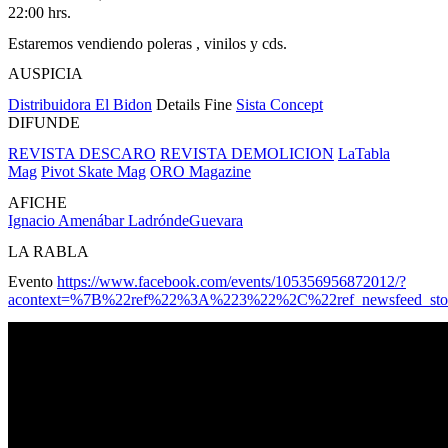
22:00 hrs.
Estaremos vendiendo poleras , vinilos y cds.
AUSPICIA
Distribuidora El Bidon
Details Fine
Sista Concept
DIFUNDE
REVISTA DESCARO
REVISTA DEMOLICION
LaTabla
Mag
Pivot Skate Mag
ORO Magazine
AFICHE
Ignacio Amenábar LadróndeGuevara
LA RABLA
Evento
https://www.facebook.com/events/105356956872012/?
acontext=%7B%22ref%22%3A%223%22%2C%22ref_newsfeed_st