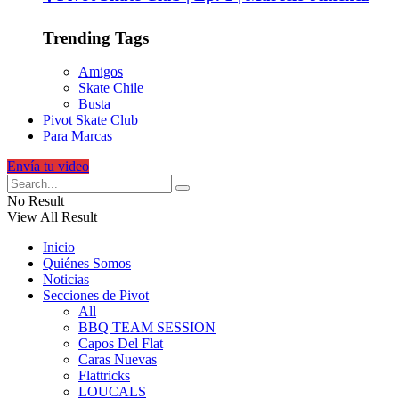
Trending Tags
Amigos
Skate Chile
Busta
Pivot Skate Club
Para Marcas
Envía tu video
No Result
View All Result
Inicio
Quiénes Somos
Noticias
Secciones de Pivot
All
BBQ TEAM SESSION
Capos Del Flat
Caras Nuevas
Flattricks
LOUCALS