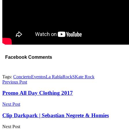
Facebook Comments
Tags:
Concierto
Eventos
La Rabla
Rock
SKate Rock
Previous Post
Promo All Day Clothing 2017
Next Post
Clip Darkpark | Sebastian Negrete & Homies
Next Post