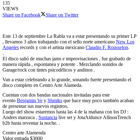
135
VIEWS
Share on Facebook
Share on Twitter
Este 13 de septiembre La Rabla va a estar presentando su primer LP
, llevamos 3 años trabajando con el sello norte americano
New Los
Angeles
records y con el artista mexicano
Claudio F. Rousselon
.
.
El disco salió de muchas jams e improvisaciones , fue grabado de
manera rápida , espontanea y potente . Mezclando sonidos de
Garage/rock con tintes psicodélicos y andinos .
Van a estar celebrando a lo grande, sonando fuerte presentando el
disco completo en Centro Arte Alameda.
Cuentan con dos bandas nacionales invitadas para este
evento
Benjamin Ve
y
Shmiks
que hace muy poco también acaban
de presentar sus nuevos registros.
Luego del show estaremos hasta las 4 de la mañana con los DJ :
Andres marzuca ,
Sustancia
live set y JotaAldunce AllisonTrench
b2b hasta reventar la noche. .
Centro arte Alamenda
Valor entrada $3000