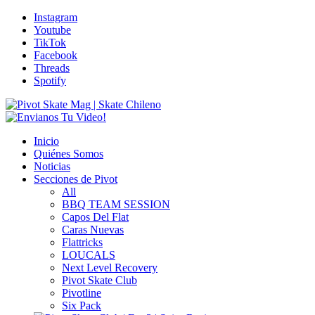
Instagram
Youtube
TikTok
Facebook
Threads
Spotify
Inicio
Quiénes Somos
Noticias
Secciones de Pivot
All
BBQ TEAM SESSION
Capos Del Flat
Caras Nuevas
Flattricks
LOUCALS
Next Level Recovery
Pivot Skate Club
Pivotline
Six Pack