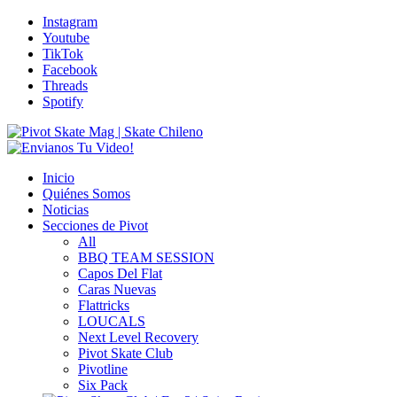
Instagram
Youtube
TikTok
Facebook
Threads
Spotify
Inicio
Quiénes Somos
Noticias
Secciones de Pivot
All
BBQ TEAM SESSION
Capos Del Flat
Caras Nuevas
Flattricks
LOUCALS
Next Level Recovery
Pivot Skate Club
Pivotline
Six Pack