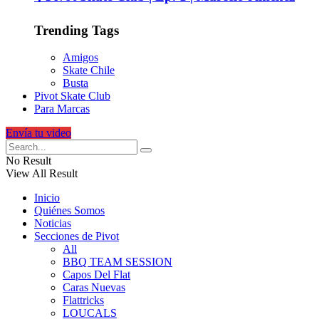
Trending Tags
Amigos
Skate Chile
Busta
Pivot Skate Club
Para Marcas
Envía tu video
No Result
View All Result
Inicio
Quiénes Somos
Noticias
Secciones de Pivot
All
BBQ TEAM SESSION
Capos Del Flat
Caras Nuevas
Flattricks
LOUCALS