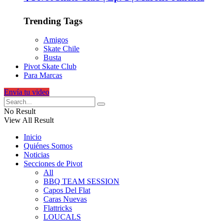
Trending Tags
Amigos
Skate Chile
Busta
Pivot Skate Club
Para Marcas
Envía tu video
No Result
View All Result
Inicio
Quiénes Somos
Noticias
Secciones de Pivot
All
BBQ TEAM SESSION
Capos Del Flat
Caras Nuevas
Flattricks
LOUCALS