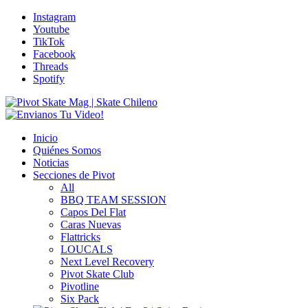
Instagram
Youtube
TikTok
Facebook
Threads
Spotify
Inicio
Quiénes Somos
Noticias
Secciones de Pivot
All
BBQ TEAM SESSION
Capos Del Flat
Caras Nuevas
Flattricks
LOUCALS
Next Level Recovery
Pivot Skate Club
Pivotline
Six Pack