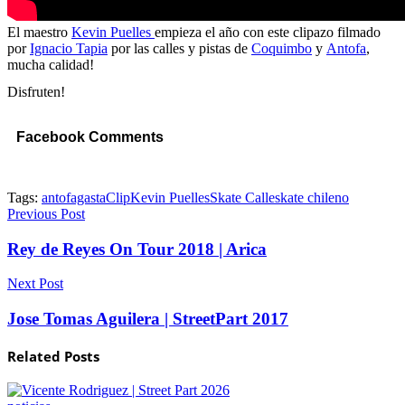
El maestro
Kevin Puelles
empieza el año con este clipazo filmado
por
Ignacio Tapia
por las calles y pistas de
Coquimbo
y
Antofa
,
mucha calidad!
Disfruten!
Facebook Comments
Tags:
antofagasta
Clip
Kevin Puelles
Skate Calle
skate chileno
Previous Post
Rey de Reyes On Tour 2018 | Arica
Next Post
Jose Tomas Aguilera | StreetPart 2017
Related
Posts