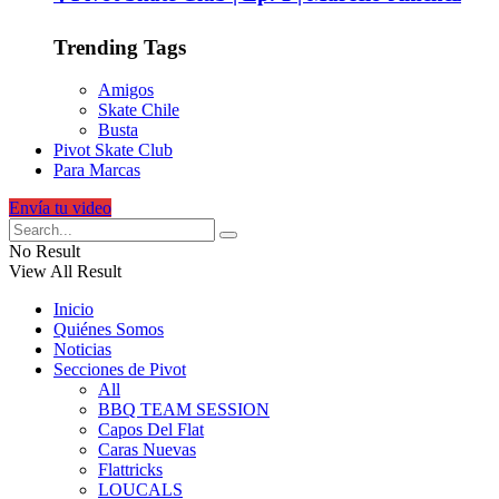
Trending Tags
Amigos
Skate Chile
Busta
Pivot Skate Club
Para Marcas
Envía tu video
No Result
View All Result
Inicio
Quiénes Somos
Noticias
Secciones de Pivot
All
BBQ TEAM SESSION
Capos Del Flat
Caras Nuevas
Flattricks
LOUCALS