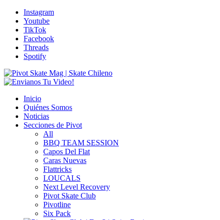
Instagram
Youtube
TikTok
Facebook
Threads
Spotify
Inicio
Quiénes Somos
Noticias
Secciones de Pivot
All
BBQ TEAM SESSION
Capos Del Flat
Caras Nuevas
Flattricks
LOUCALS
Next Level Recovery
Pivot Skate Club
Pivotline
Six Pack