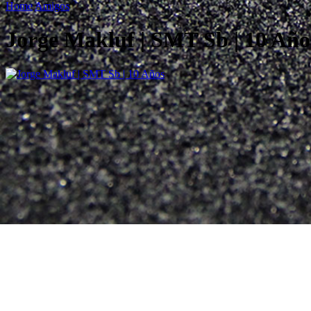
Home
Amigos
Jorge Makluf | SMT Sb | 10 Año