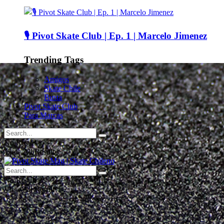
🎙️ Pivot Skate Club | Ep. 1 | Marcelo Jimenez
Trending Tags
Amigos
Skate Chile
Busta
Pivot Skate Club
Para Marcas
No Result
View All Result
No Result
View All Result