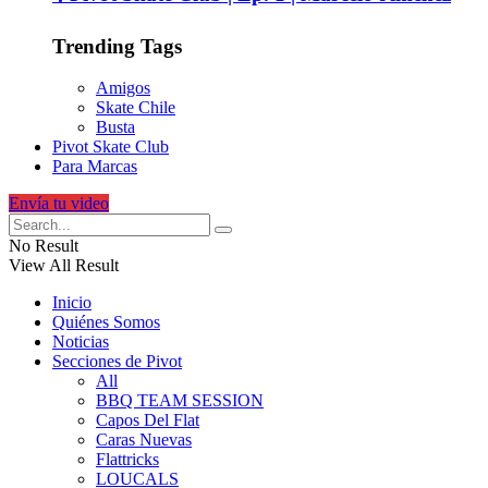
Trending Tags
Amigos
Skate Chile
Busta
Pivot Skate Club
Para Marcas
Envía tu video
No Result
View All Result
Inicio
Quiénes Somos
Noticias
Secciones de Pivot
All
BBQ TEAM SESSION
Capos Del Flat
Caras Nuevas
Flattricks
LOUCALS