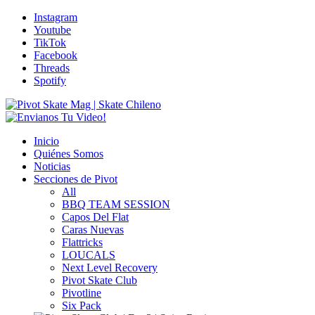
Instagram
Youtube
TikTok
Facebook
Threads
Spotify
Inicio
Quiénes Somos
Noticias
Secciones de Pivot
All
BBQ TEAM SESSION
Capos Del Flat
Caras Nuevas
Flattricks
LOUCALS
Next Level Recovery
Pivot Skate Club
Pivotline
Six Pack