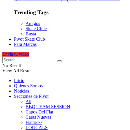
Trending Tags
Amigos
Skate Chile
Busta
Pivot Skate Club
Para Marcas
Envía tu video
No Result
View All Result
Inicio
Quiénes Somos
Noticias
Secciones de Pivot
All
BBQ TEAM SESSION
Capos Del Flat
Caras Nuevas
Flattricks
LOUCALS