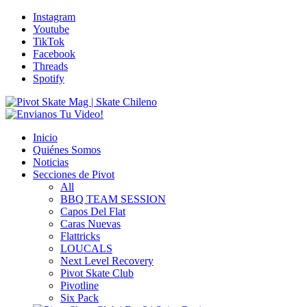
Instagram
Youtube
TikTok
Facebook
Threads
Spotify
Inicio
Quiénes Somos
Noticias
Secciones de Pivot
All
BBQ TEAM SESSION
Capos Del Flat
Caras Nuevas
Flattricks
LOUCALS
Next Level Recovery
Pivot Skate Club
Pivotline
Six Pack