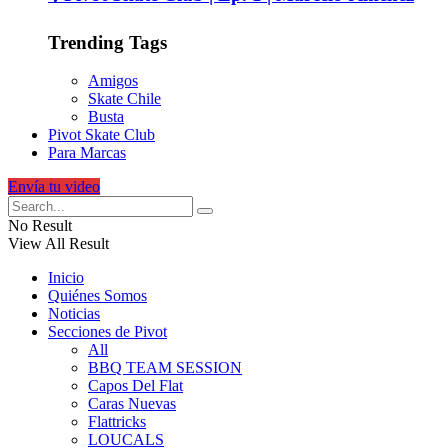
Trending Tags
Amigos
Skate Chile
Busta
Pivot Skate Club
Para Marcas
Envía tu video
No Result
View All Result
Inicio
Quiénes Somos
Noticias
Secciones de Pivot
All
BBQ TEAM SESSION
Capos Del Flat
Caras Nuevas
Flattricks
LOUCALS