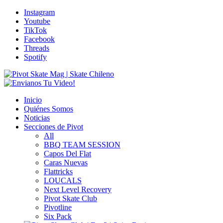
Instagram
Youtube
TikTok
Facebook
Threads
Spotify
Inicio
Quiénes Somos
Noticias
Secciones de Pivot
All
BBQ TEAM SESSION
Capos Del Flat
Caras Nuevas
Flattricks
LOUCALS
Next Level Recovery
Pivot Skate Club
Pivotline
Six Pack