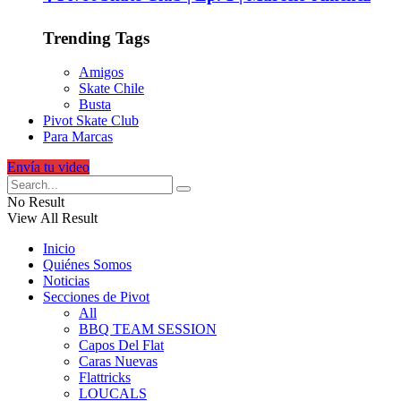
Trending Tags
Amigos
Skate Chile
Busta
Pivot Skate Club
Para Marcas
Envía tu video
No Result
View All Result
Inicio
Quiénes Somos
Noticias
Secciones de Pivot
All
BBQ TEAM SESSION
Capos Del Flat
Caras Nuevas
Flattricks
LOUCALS