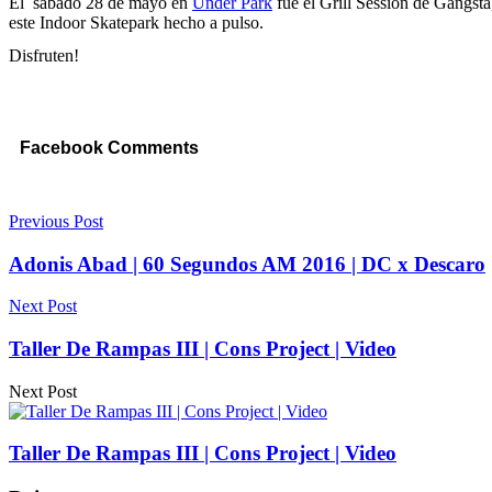
El sábado 28 de mayo en
Under Park
fue el Grill Session de Gangsta
este Indoor Skatepark hecho a pulso.
Disfruten!
Facebook Comments
Previous Post
Adonis Abad | 60 Segundos AM 2016 | DC x Descaro
Next Post
Taller De Rampas III | Cons Project | Video
Next Post
Taller De Rampas III | Cons Project | Video