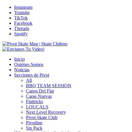
Instagram
Youtube
TikTok
Facebook
Threads
Spotify
Inicio
Quiénes Somos
Noticias
Secciones de Pivot
All
BBQ TEAM SESSION
Capos Del Flat
Caras Nuevas
Flattricks
LOUCALS
Next Level Recovery
Pivot Skate Club
Pivotline
Six Pack