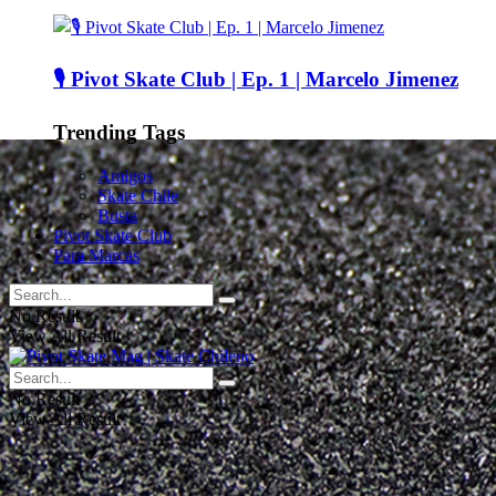
🎙️ Pivot Skate Club | Ep. 1 | Marcelo Jimenez
Trending Tags
Amigos
Skate Chile
Busta
Pivot Skate Club
Para Marcas
No Result
View All Result
No Result
View All Result