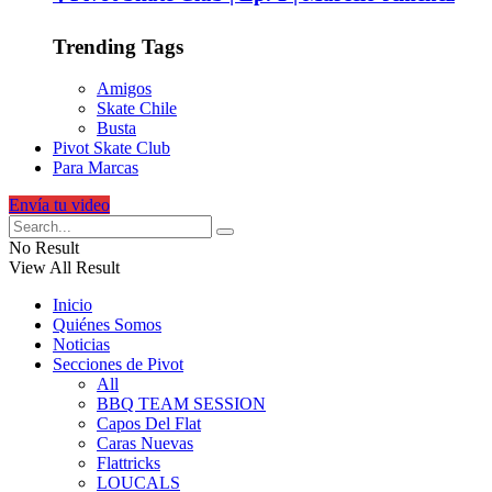
Trending Tags
Amigos
Skate Chile
Busta
Pivot Skate Club
Para Marcas
Envía tu video
No Result
View All Result
Inicio
Quiénes Somos
Noticias
Secciones de Pivot
All
BBQ TEAM SESSION
Capos Del Flat
Caras Nuevas
Flattricks
LOUCALS