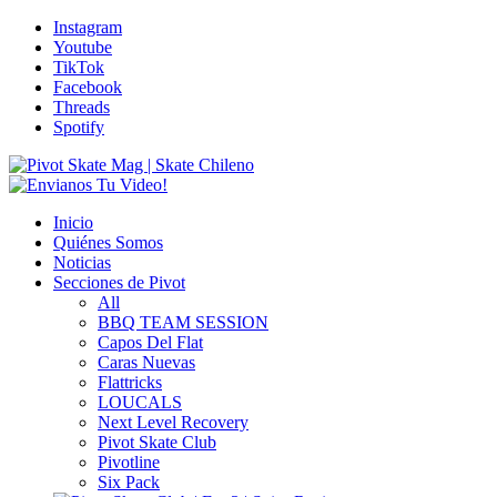
Instagram
Youtube
TikTok
Facebook
Threads
Spotify
Inicio
Quiénes Somos
Noticias
Secciones de Pivot
All
BBQ TEAM SESSION
Capos Del Flat
Caras Nuevas
Flattricks
LOUCALS
Next Level Recovery
Pivot Skate Club
Pivotline
Six Pack