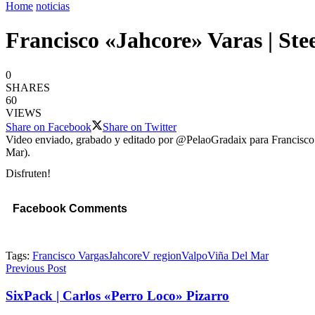
Home
noticias
Francisco «Jahcore» Varas | Ste
0
SHARES
60
VIEWS
Share on Facebook
Share on Twitter
Video enviado, grabado y editado por @PelaoGradaix para Francisco 
Mar).
Disfruten!
Facebook Comments
Tags:
Francisco Vargas
Jahcore
V region
Valpo
Viña Del Mar
Previous Post
SixPack | Carlos «Perro Loco» Pizarro