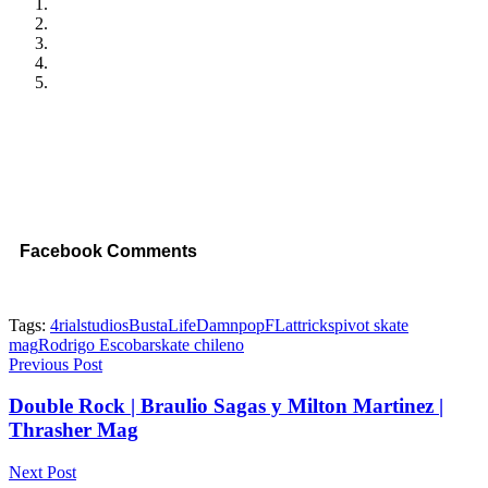
Facebook Comments
Tags:
4rialstudios
BustaLife
Damnpop
FLattricks
pivot skate
mag
Rodrigo Escobar
skate chileno
Previous Post
Double Rock | Braulio Sagas y Milton Martinez |
Thrasher Mag
Next Post