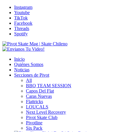
Instagram
Youtube
TikTok
Facebook
Threads
Spotify
Inicio
Quiénes Somos
Noticias
Secciones de Pivot
All
BBQ TEAM SESSION
Capos Del Flat
Caras Nuevas
Flattricks
LOUCALS
Next Level Recovery
Pivot Skate Club
Pivotline
Six Pack