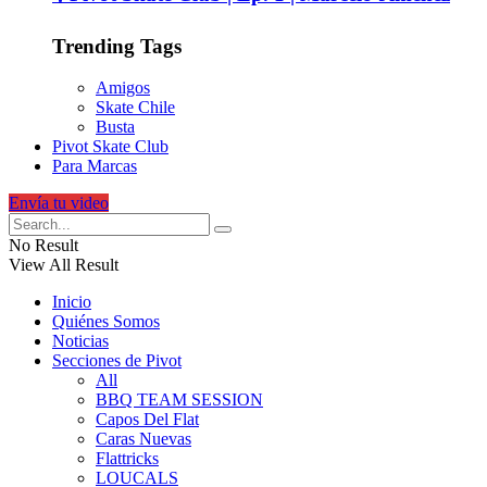
Trending Tags
Amigos
Skate Chile
Busta
Pivot Skate Club
Para Marcas
Envía tu video
No Result
View All Result
Inicio
Quiénes Somos
Noticias
Secciones de Pivot
All
BBQ TEAM SESSION
Capos Del Flat
Caras Nuevas
Flattricks
LOUCALS