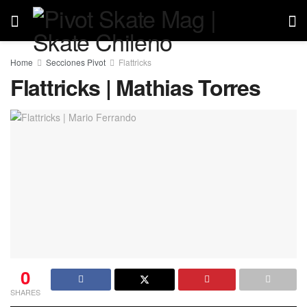
Home
Secciones Pivot
Flattricks
Flattricks | Mathias Torres
0
SHARES