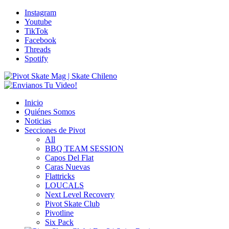
Instagram
Youtube
TikTok
Facebook
Threads
Spotify
Inicio
Quiénes Somos
Noticias
Secciones de Pivot
All
BBQ TEAM SESSION
Capos Del Flat
Caras Nuevas
Flattricks
LOUCALS
Next Level Recovery
Pivot Skate Club
Pivotline
Six Pack