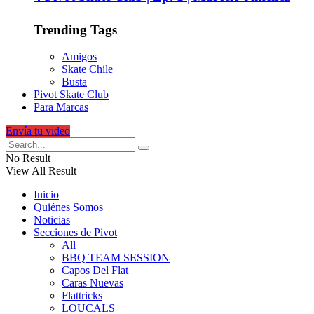
Trending Tags
Amigos
Skate Chile
Busta
Pivot Skate Club
Para Marcas
Envía tu video
No Result
View All Result
Inicio
Quiénes Somos
Noticias
Secciones de Pivot
All
BBQ TEAM SESSION
Capos Del Flat
Caras Nuevas
Flattricks
LOUCALS