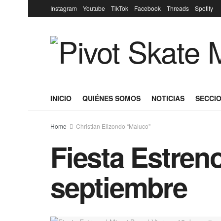
Instagram
Youtube
TikTok
Facebook
Threads
Spotify
INICIO
QUIÉNES SOMOS
NOTICIAS
SECCIO
Home
Christian Elizondo “Maluco"
Fiesta Estreno
septiembre