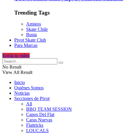
Trending Tags
Amigos
Skate Chile
Busta
Pivot Skate Club
Para Marcas
Envía tu video
No Result
View All Result
Inicio
Quiénes Somos
Noticias
Secciones de Pivot
All
BBQ TEAM SESSION
Capos Del Flat
Caras Nuevas
Flattricks
LOUCALS