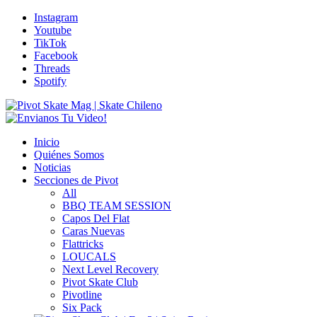
Instagram
Youtube
TikTok
Facebook
Threads
Spotify
Inicio
Quiénes Somos
Noticias
Secciones de Pivot
All
BBQ TEAM SESSION
Capos Del Flat
Caras Nuevas
Flattricks
LOUCALS
Next Level Recovery
Pivot Skate Club
Pivotline
Six Pack