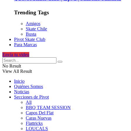
Trending Tags
Amigos
Skate Chile
Busta
Pivot Skate Club
Para Marcas
Envía tu video
No Result
View All Result
Inicio
Quiénes Somos
Noticias
Secciones de Pivot
All
BBQ TEAM SESSION
Capos Del Flat
Caras Nuevas
Flattricks
LOUCALS