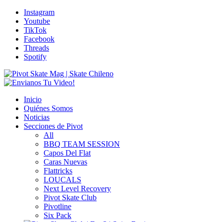
Instagram
Youtube
TikTok
Facebook
Threads
Spotify
Inicio
Quiénes Somos
Noticias
Secciones de Pivot
All
BBQ TEAM SESSION
Capos Del Flat
Caras Nuevas
Flattricks
LOUCALS
Next Level Recovery
Pivot Skate Club
Pivotline
Six Pack