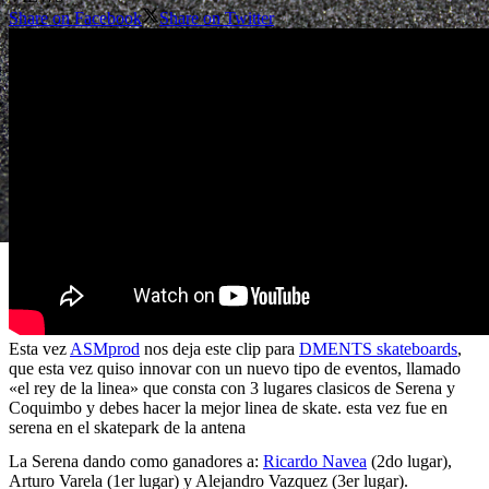
Share on Facebook
Share on Twitter
Esta vez
ASMprod
nos deja este clip para
DMENTS skateboards
,
que esta vez quiso innovar con un nuevo tipo de eventos, llamado
«el rey de la linea» que consta con 3 lugares clasicos de Serena y
Coquimbo y debes hacer la mejor linea de skate. esta vez fue en
serena en el skatepark de la antena
La Serena dando como ganadores a:
Ricardo Navea
(2do lugar),
Arturo Varela (1er lugar) y Alejandro Vazquez (3er lugar).