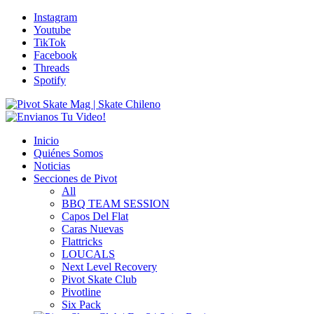
Instagram
Youtube
TikTok
Facebook
Threads
Spotify
Inicio
Quiénes Somos
Noticias
Secciones de Pivot
All
BBQ TEAM SESSION
Capos Del Flat
Caras Nuevas
Flattricks
LOUCALS
Next Level Recovery
Pivot Skate Club
Pivotline
Six Pack