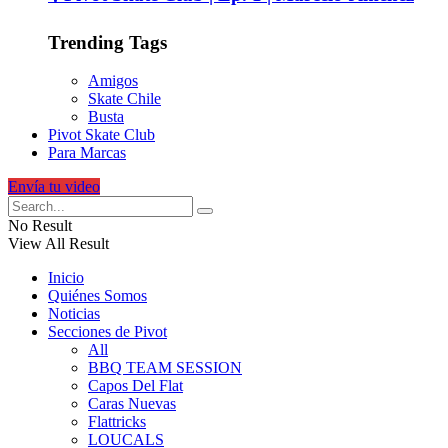
Trending Tags
Amigos
Skate Chile
Busta
Pivot Skate Club
Para Marcas
Envía tu video
No Result
View All Result
Inicio
Quiénes Somos
Noticias
Secciones de Pivot
All
BBQ TEAM SESSION
Capos Del Flat
Caras Nuevas
Flattricks
LOUCALS