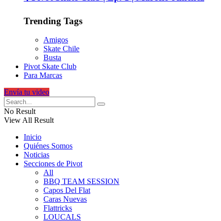
Trending Tags
Amigos
Skate Chile
Busta
Pivot Skate Club
Para Marcas
Envía tu video
No Result
View All Result
Inicio
Quiénes Somos
Noticias
Secciones de Pivot
All
BBQ TEAM SESSION
Capos Del Flat
Caras Nuevas
Flattricks
LOUCALS