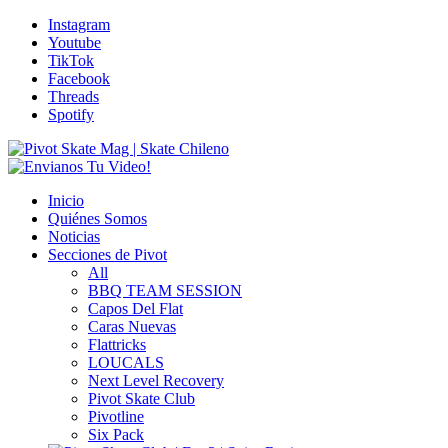
Instagram
Youtube
TikTok
Facebook
Threads
Spotify
Inicio
Quiénes Somos
Noticias
Secciones de Pivot
All
BBQ TEAM SESSION
Capos Del Flat
Caras Nuevas
Flattricks
LOUCALS
Next Level Recovery
Pivot Skate Club
Pivotline
Six Pack