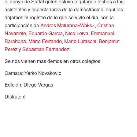
el apoyo de Surlat quien estuvo regalando leches a los
asistentes y espectadores de la demostración, aqui les
dejamos el registro de lo que se vivio el dia, con la
participación de
Andros Maturana»Waks»
,
Cristian
Navarrete
,
Eduardo Garcia
,
Nico Leiva
,
Emmanuel
Barahona
,
Mario Ferrando
,
Mario Luraschi
,
Benjamin
Perez
y
Sebastian Fernandez
.
Se nos vienen mas demos en otros colegios!
Camara: Yerko Novakovic
Edición: Diego Vargas
Disfruten!