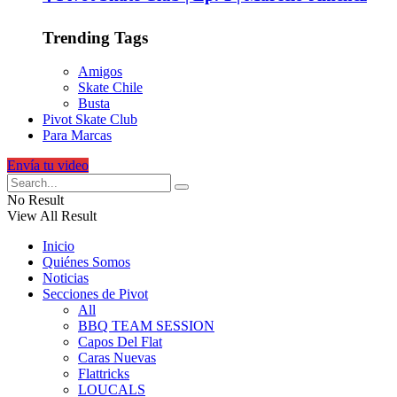
Trending Tags
Amigos
Skate Chile
Busta
Pivot Skate Club
Para Marcas
Envía tu video
No Result
View All Result
Inicio
Quiénes Somos
Noticias
Secciones de Pivot
All
BBQ TEAM SESSION
Capos Del Flat
Caras Nuevas
Flattricks
LOUCALS