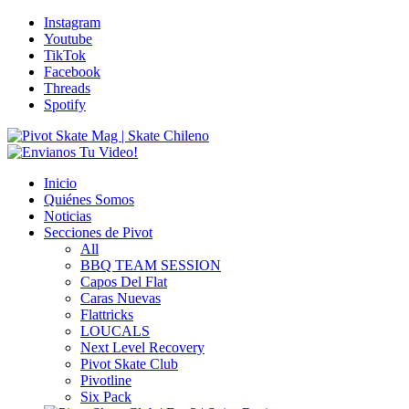
Instagram
Youtube
TikTok
Facebook
Threads
Spotify
Inicio
Quiénes Somos
Noticias
Secciones de Pivot
All
BBQ TEAM SESSION
Capos Del Flat
Caras Nuevas
Flattricks
LOUCALS
Next Level Recovery
Pivot Skate Club
Pivotline
Six Pack