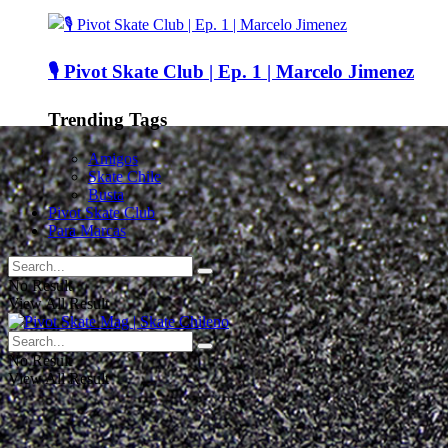
🎙️ Pivot Skate Club | Ep. 1 | Marcelo Jimenez
Trending Tags
Amigos
Skate Chile
Busta
Pivot Skate Club
Para Marcas
No Result
View All Result
No Result
View All Result