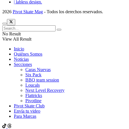
| labless design.
2026
Pivot Skate Mag
- Todos los derechos reservados.
No Result
View All Result
Inicio
Quiénes Somos
Noticias
Secciones
Caras Nuevas
Six Pack
BBQ team session
Loucals
Next Level Recovery
Flattricks
Pivotline
Pivot Skate Club
Envía tu video
Para Marcas