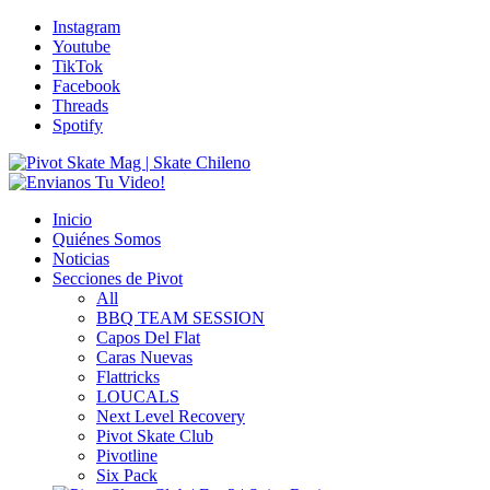
Instagram
Youtube
TikTok
Facebook
Threads
Spotify
Inicio
Quiénes Somos
Noticias
Secciones de Pivot
All
BBQ TEAM SESSION
Capos Del Flat
Caras Nuevas
Flattricks
LOUCALS
Next Level Recovery
Pivot Skate Club
Pivotline
Six Pack