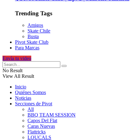
Trending Tags
Amigos
Skate Chile
Busta
Pivot Skate Club
Para Marcas
Envía tu video
No Result
View All Result
Inicio
Quiénes Somos
Noticias
Secciones de Pivot
All
BBQ TEAM SESSION
Capos Del Flat
Caras Nuevas
Flattricks
LOUCALS