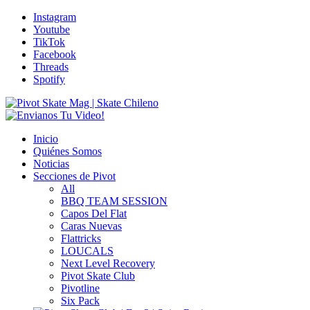
Instagram
Youtube
TikTok
Facebook
Threads
Spotify
Inicio
Quiénes Somos
Noticias
Secciones de Pivot
All
BBQ TEAM SESSION
Capos Del Flat
Caras Nuevas
Flattricks
LOUCALS
Next Level Recovery
Pivot Skate Club
Pivotline
Six Pack