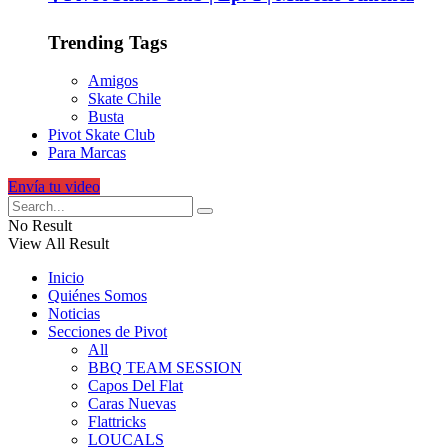
Trending Tags
Amigos
Skate Chile
Busta
Pivot Skate Club
Para Marcas
Envía tu video
No Result
View All Result
Inicio
Quiénes Somos
Noticias
Secciones de Pivot
All
BBQ TEAM SESSION
Capos Del Flat
Caras Nuevas
Flattricks
LOUCALS