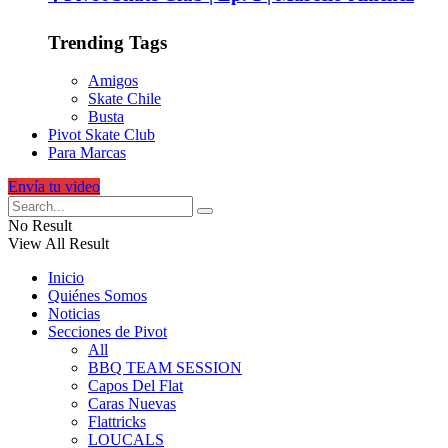
Trending Tags
Amigos
Skate Chile
Busta
Pivot Skate Club
Para Marcas
Envía tu video
No Result
View All Result
Inicio
Quiénes Somos
Noticias
Secciones de Pivot
All
BBQ TEAM SESSION
Capos Del Flat
Caras Nuevas
Flattricks
LOUCALS