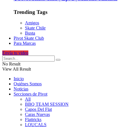
Trending Tags
Amigos
Skate Chile
Busta
Pivot Skate Club
Para Marcas
Envía tu video
No Result
View All Result
Inicio
Quiénes Somos
Noticias
Secciones de Pivot
All
BBQ TEAM SESSION
Capos Del Flat
Caras Nuevas
Flattricks
LOUCALS