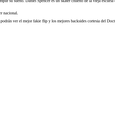
plir su sueño. Daniel Spencer es un skater chileno de la vieja escuela q
er nacional.
odrán ver el mejor fakie flip y los mejores backsides cortesia del Doc