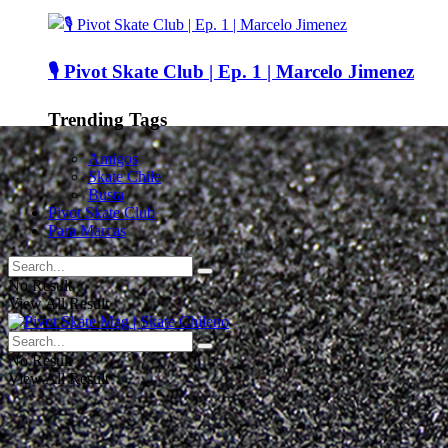
🎙️ Pivot Skate Club | Ep. 1 | Marcelo Jimenez
Trending Tags
Amigos
Skate Chile
Busta
Pivot Skate Club
Para Marcas
No Result
View All Result
No Result
View All Result