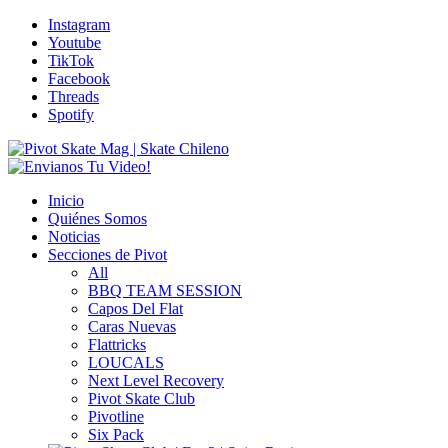
Instagram
Youtube
TikTok
Facebook
Threads
Spotify
Inicio
Quiénes Somos
Noticias
Secciones de Pivot
All
BBQ TEAM SESSION
Capos Del Flat
Caras Nuevas
Flattricks
LOUCALS
Next Level Recovery
Pivot Skate Club
Pivotline
Six Pack