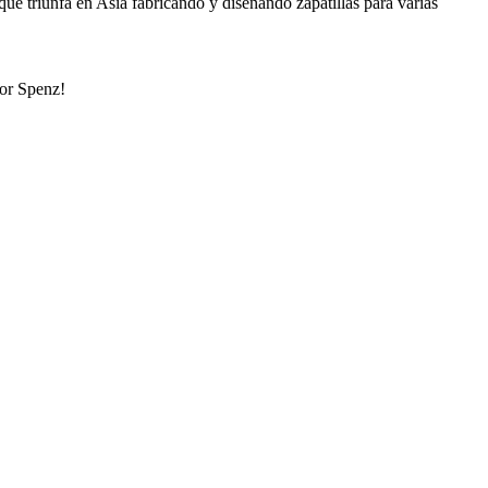
ue triunfa en Asia fabricando y diseñando zapatillas para varias
tor Spenz!