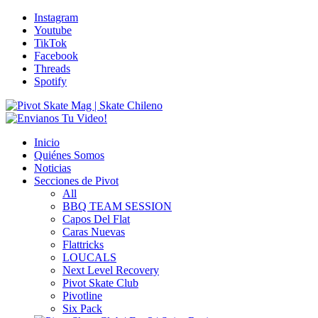
Instagram
Youtube
TikTok
Facebook
Threads
Spotify
Inicio
Quiénes Somos
Noticias
Secciones de Pivot
All
BBQ TEAM SESSION
Capos Del Flat
Caras Nuevas
Flattricks
LOUCALS
Next Level Recovery
Pivot Skate Club
Pivotline
Six Pack