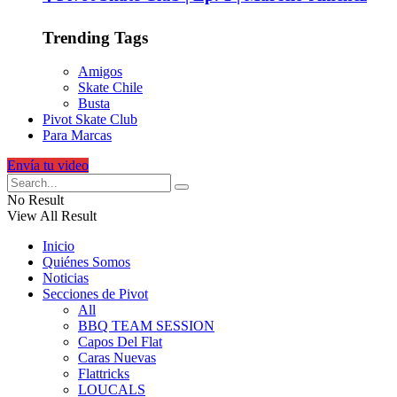
Trending Tags
Amigos
Skate Chile
Busta
Pivot Skate Club
Para Marcas
Envía tu video
No Result
View All Result
Inicio
Quiénes Somos
Noticias
Secciones de Pivot
All
BBQ TEAM SESSION
Capos Del Flat
Caras Nuevas
Flattricks
LOUCALS