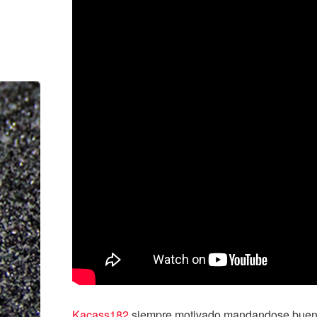
Kacass182
siempre motivado mandandose buen