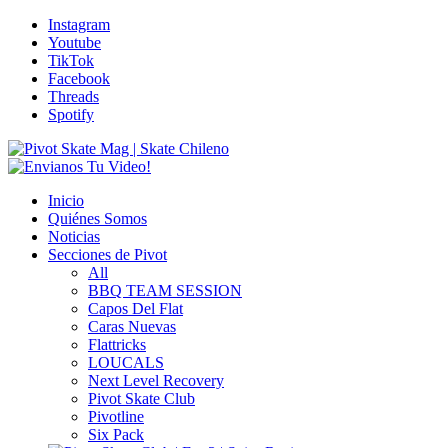
Instagram
Youtube
TikTok
Facebook
Threads
Spotify
Inicio
Quiénes Somos
Noticias
Secciones de Pivot
All
BBQ TEAM SESSION
Capos Del Flat
Caras Nuevas
Flattricks
LOUCALS
Next Level Recovery
Pivot Skate Club
Pivotline
Six Pack