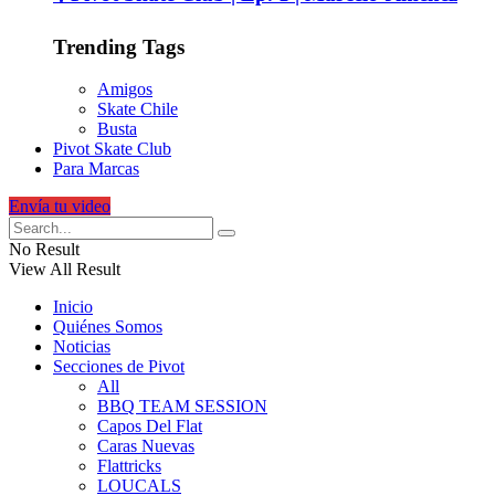
Trending Tags
Amigos
Skate Chile
Busta
Pivot Skate Club
Para Marcas
Envía tu video
No Result
View All Result
Inicio
Quiénes Somos
Noticias
Secciones de Pivot
All
BBQ TEAM SESSION
Capos Del Flat
Caras Nuevas
Flattricks
LOUCALS