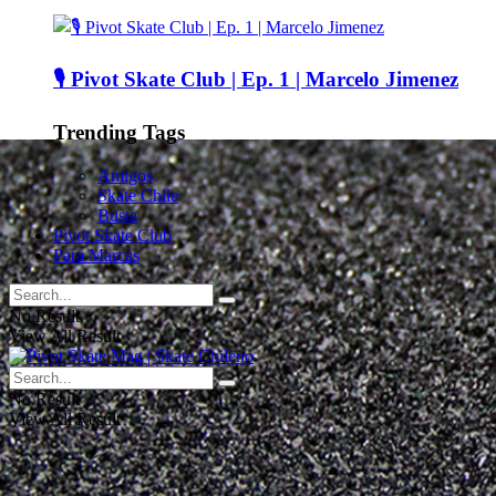
🎙️ Pivot Skate Club | Ep. 1 | Marcelo Jimenez
Trending Tags
Amigos
Skate Chile
Busta
Pivot Skate Club
Para Marcas
No Result
View All Result
No Result
View All Result