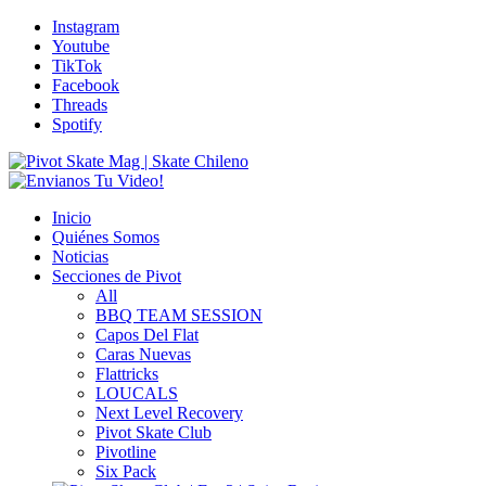
Instagram
Youtube
TikTok
Facebook
Threads
Spotify
Inicio
Quiénes Somos
Noticias
Secciones de Pivot
All
BBQ TEAM SESSION
Capos Del Flat
Caras Nuevas
Flattricks
LOUCALS
Next Level Recovery
Pivot Skate Club
Pivotline
Six Pack