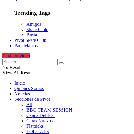
Trending Tags
Amigos
Skate Chile
Busta
Pivot Skate Club
Para Marcas
Envía tu video
No Result
View All Result
Inicio
Quiénes Somos
Noticias
Secciones de Pivot
All
BBQ TEAM SESSION
Capos Del Flat
Caras Nuevas
Flattricks
LOUCALS