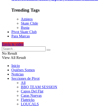
Trending Tags
Amigos
Skate Chile
Busta
Pivot Skate Club
Para Marcas
Envía tu video
No Result
View All Result
Inicio
Quiénes Somos
Noticias
Secciones de Pivot
All
BBQ TEAM SESSION
Capos Del Flat
Caras Nuevas
Flattricks
LOUCALS