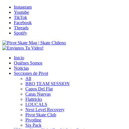
Instagram
Youtube
TikTok
Facebook
Threads
Spotify
Inicio
Quiénes Somos
Noticias
Secciones de Pivot
All
BBQ TEAM SESSION
Capos Del Flat
Caras Nuevas
Flattricks
LOUCALS
Next Level Recovery
Pivot Skate Club
Pivotline
Six Pack