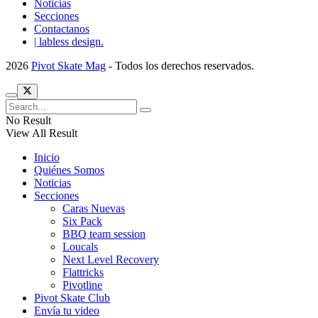
Noticias
Secciones
Contactanos
| labless design.
2026
Pivot Skate Mag
- Todos los derechos reservados.
No Result
View All Result
Inicio
Quiénes Somos
Noticias
Secciones
Caras Nuevas
Six Pack
BBQ team session
Loucals
Next Level Recovery
Flattricks
Pivotline
Pivot Skate Club
Envía tu video