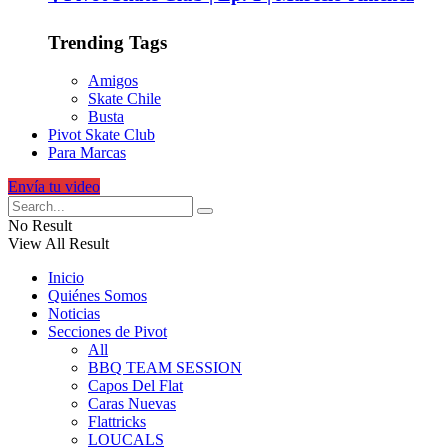
Trending Tags
Amigos
Skate Chile
Busta
Pivot Skate Club
Para Marcas
Envía tu video
No Result
View All Result
Inicio
Quiénes Somos
Noticias
Secciones de Pivot
All
BBQ TEAM SESSION
Capos Del Flat
Caras Nuevas
Flattricks
LOUCALS