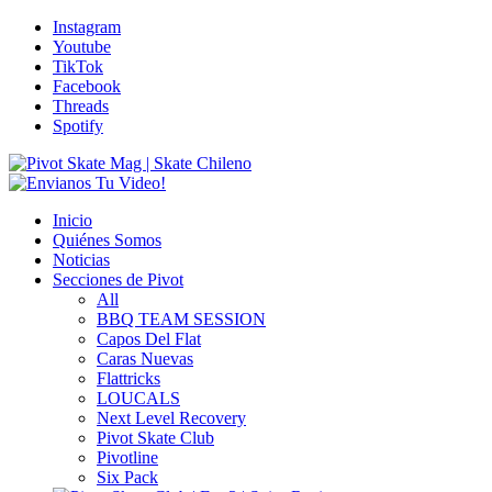
Instagram
Youtube
TikTok
Facebook
Threads
Spotify
Inicio
Quiénes Somos
Noticias
Secciones de Pivot
All
BBQ TEAM SESSION
Capos Del Flat
Caras Nuevas
Flattricks
LOUCALS
Next Level Recovery
Pivot Skate Club
Pivotline
Six Pack