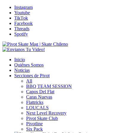
Instagram
Youtube
TikTok
Facebook
Threads
Spotify
Inicio
Quiénes Somos
Noticias
Secciones de Pivot
All
BBQ TEAM SESSION
Capos Del Flat
Caras Nuevas
Flattricks
LOUCALS
Next Level Recovery
Pivot Skate Club
Pivotline
Six Pack