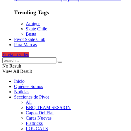
Trending Tags
Amigos
Skate Chile
Busta
Pivot Skate Club
Para Marcas
Envía tu video
No Result
View All Result
Inicio
Quiénes Somos
Noticias
Secciones de Pivot
All
BBQ TEAM SESSION
Capos Del Flat
Caras Nuevas
Flattricks
LOUCALS