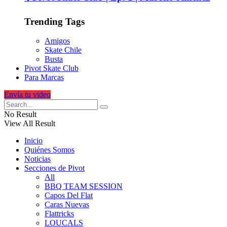
Trending Tags
Amigos
Skate Chile
Busta
Pivot Skate Club
Para Marcas
Envía tu video
No Result
View All Result
Inicio
Quiénes Somos
Noticias
Secciones de Pivot
All
BBQ TEAM SESSION
Capos Del Flat
Caras Nuevas
Flattricks
LOUCALS