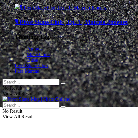
🎙️ Pivot Skate Club | Ep. 1 | Marcelo Jimenez
Trending Tags
Amigos
Skate Chile
Busta
Pivot Skate Club
Para Marcas
No Result
View All Result
No Result
View All Result