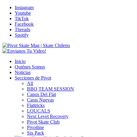
Instagram
Youtube
TikTok
Facebook
Threads
Spotify
Inicio
Quiénes Somos
Noticias
Secciones de Pivot
All
BBQ TEAM SESSION
Capos Del Flat
Caras Nuevas
Flattricks
LOUCALS
Next Level Recovery
Pivot Skate Club
Pivotline
Six Pack