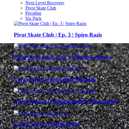
Next Level Recovery
Pivot Skate Club
Pivotline
Six Pack
Pivot Skate Club | Ep. 3 | Spiro Razis
Pivot Skate Club | Ep. 2 | Mathias Torres
Caras Nuevas | Benjamin Miqueles
Caras Nuevas | Claudio Pastén “The Super”
Caras Nuevas | Darío Reyes