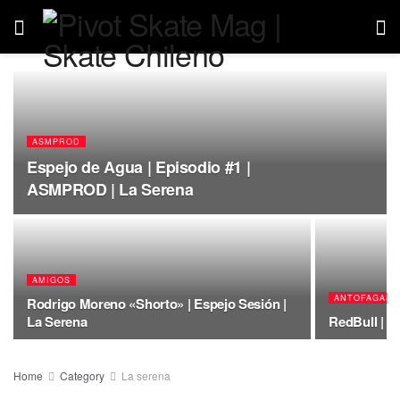
ASMPROD
Espejo de Agua | Episodio #1 |
ASMPROD | La Serena
AMIGOS
ANTOFAGAST
Rodrigo Moreno «Shorto» | Espejo Sesión |
La Serena
RedBull | R
Home
Category
La serena