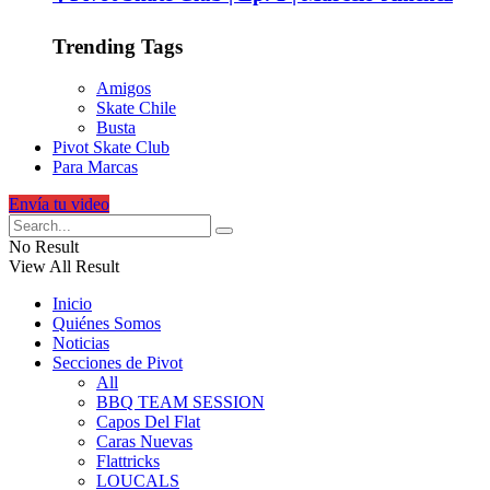
Trending Tags
Amigos
Skate Chile
Busta
Pivot Skate Club
Para Marcas
Envía tu video
No Result
View All Result
Inicio
Quiénes Somos
Noticias
Secciones de Pivot
All
BBQ TEAM SESSION
Capos Del Flat
Caras Nuevas
Flattricks
LOUCALS