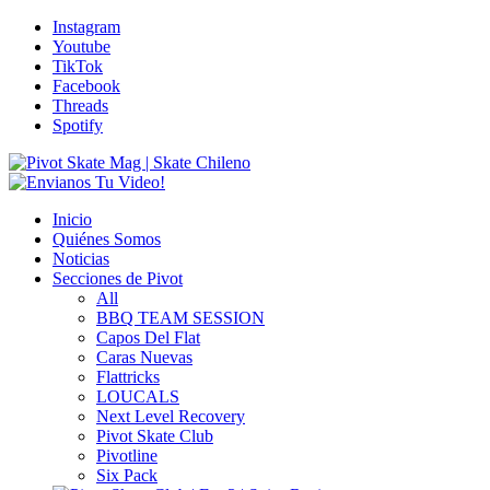
Instagram
Youtube
TikTok
Facebook
Threads
Spotify
Inicio
Quiénes Somos
Noticias
Secciones de Pivot
All
BBQ TEAM SESSION
Capos Del Flat
Caras Nuevas
Flattricks
LOUCALS
Next Level Recovery
Pivot Skate Club
Pivotline
Six Pack