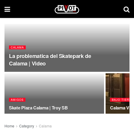
CALAMA
La problematica del Skatepark de
Calama | Video
AMIGOS
BAJO TIERRA
Skate Plaza Calama | Troy SB
Calama VX |
Home
Category
Calama