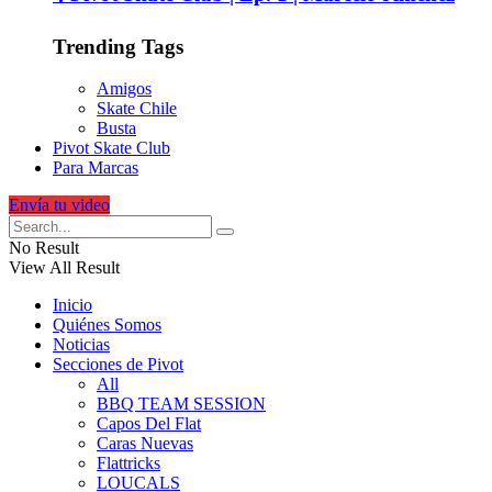
Trending Tags
Amigos
Skate Chile
Busta
Pivot Skate Club
Para Marcas
Envía tu video
No Result
View All Result
Inicio
Quiénes Somos
Noticias
Secciones de Pivot
All
BBQ TEAM SESSION
Capos Del Flat
Caras Nuevas
Flattricks
LOUCALS