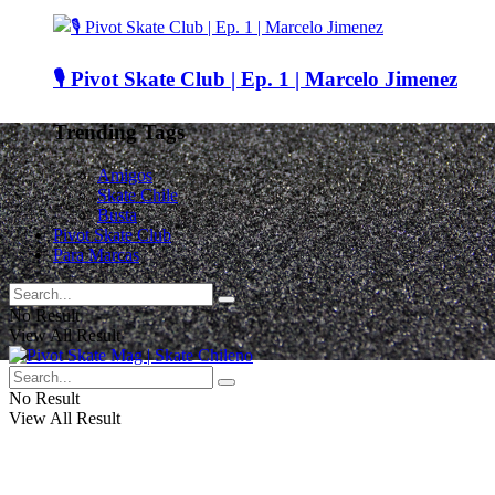
🎙️ Pivot Skate Club | Ep. 1 | Marcelo Jimenez
Trending Tags
Amigos
Skate Chile
Busta
Pivot Skate Club
Para Marcas
No Result
View All Result
No Result
View All Result