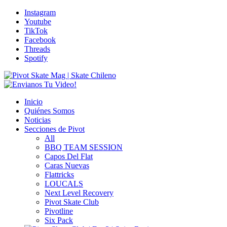
Instagram
Youtube
TikTok
Facebook
Threads
Spotify
Inicio
Quiénes Somos
Noticias
Secciones de Pivot
All
BBQ TEAM SESSION
Capos Del Flat
Caras Nuevas
Flattricks
LOUCALS
Next Level Recovery
Pivot Skate Club
Pivotline
Six Pack