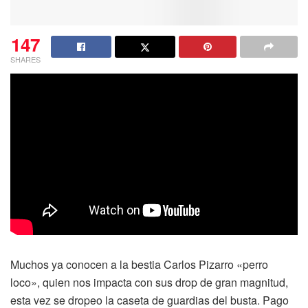
147
SHARES
Muchos ya conocen a la bestia Carlos Pizarro «perro
loco», quien nos impacta con sus drop de gran magnitud,
esta vez se dropeo la caseta de guardias del busta. Pago