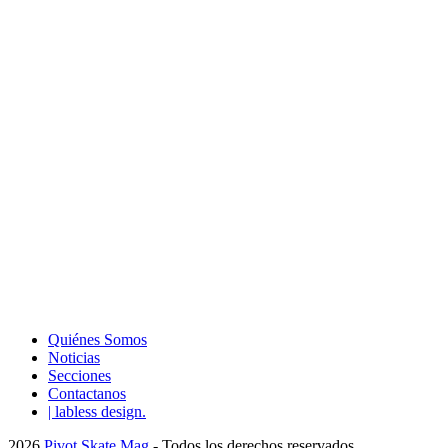
Quiénes Somos
Noticias
Secciones
Contactanos
| labless design.
2026
Pivot Skate Mag
- Todos los derechos reservados.