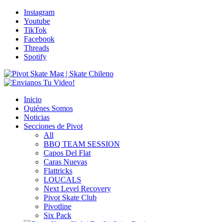
Instagram
Youtube
TikTok
Facebook
Threads
Spotify
Inicio
Quiénes Somos
Noticias
Secciones de Pivot
All
BBQ TEAM SESSION
Capos Del Flat
Caras Nuevas
Flattricks
LOUCALS
Next Level Recovery
Pivot Skate Club
Pivotline
Six Pack