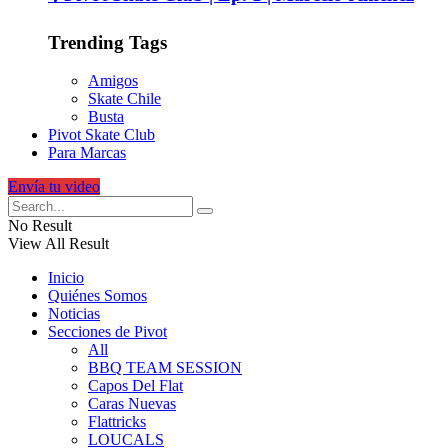
Trending Tags
Amigos
Skate Chile
Busta
Pivot Skate Club
Para Marcas
Envía tu video
No Result
View All Result
Inicio
Quiénes Somos
Noticias
Secciones de Pivot
All
BBQ TEAM SESSION
Capos Del Flat
Caras Nuevas
Flattricks
LOUCALS