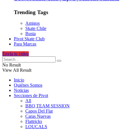
Trending Tags
Amigos
Skate Chile
Busta
Pivot Skate Club
Para Marcas
Envía tu video
No Result
View All Result
Inicio
Quiénes Somos
Noticias
Secciones de Pivot
All
BBQ TEAM SESSION
Capos Del Flat
Caras Nuevas
Flattricks
LOUCALS