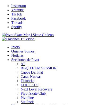
Instagram
Youtube
TikTok
Facebook
Threads
Spotify
Inicio
Quiénes Somos
Noticias
Secciones de Pivot
All
BBQ TEAM SESSION
Capos Del Flat
Caras Nuevas
Flattricks
LOUCALS
Next Level Recovery
Pivot Skate Club
Pivotline
Six Pack